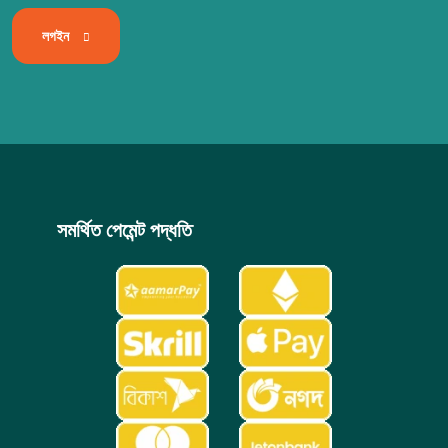
লগইন
সমর্থিত পেমেন্ট পদ্ধতি