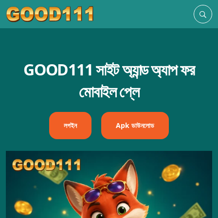
GOOD111 সাইট অ্যান্ড অ্যাপ ফর
মোবাইল প্লে
লগইন
Apk ডাউনলোড