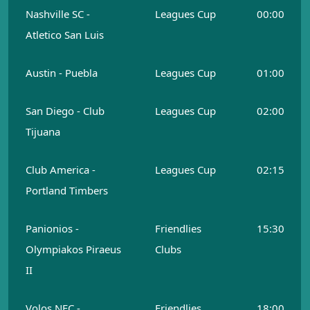
Nashville SC -
Leagues Cup
00:00
Atletico San Luis
Austin - Puebla
Leagues Cup
01:00
San Diego - Club
Leagues Cup
02:00
Tijuana
Club America -
Leagues Cup
02:15
Portland Timbers
Panionios -
Friendlies
15:30
Olympiakos Piraeus
Clubs
II
Volos NFC -
Friendlies
18:00