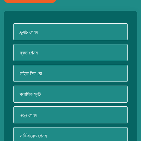
স্ক্র্যাচ গেমস
দ্রুত গেমস
লাইভ সিক বো
ক্লাসিক স্লট
নতুন গেমস
সার্টিফায়েড গেমস