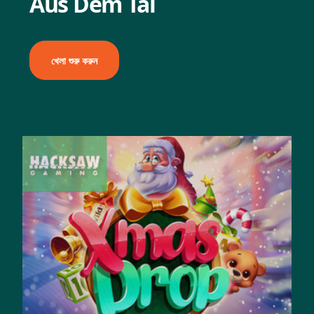
Aus Dem Tal
খেলা শুরু করুন