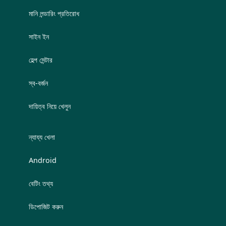
মানি লন্ডারিং প্রতিরোধ
সাইন ইন
হেল্প সেন্টার
স্ব-বর্জন
দায়িত্ব নিয়ে খেলুন
ন্যায্য খেলা
Android
বেটিং তথ্য
ডিপোজিট করুন