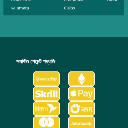
Kalamata
Clubs
সমর্থিত পেমেন্ট পদ্ধতি