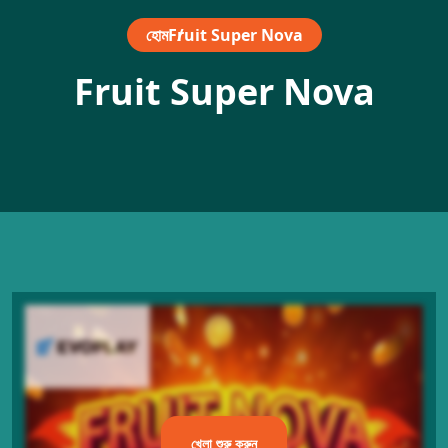
হোম
Fruit Super Nova
Fruit Super Nova
খেলা শুরু করুন