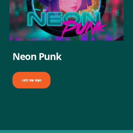
Neon Punk
খেলা শুরু করুন