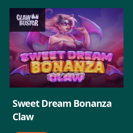
Sweet Dream Bonanza
Claw