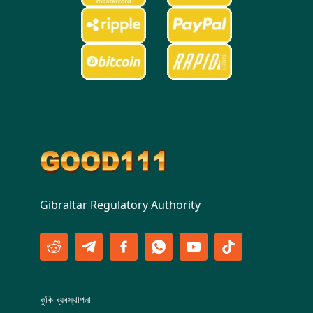
Gibraltar Regulatory Authority
কুকি ব্যবস্থাপনা