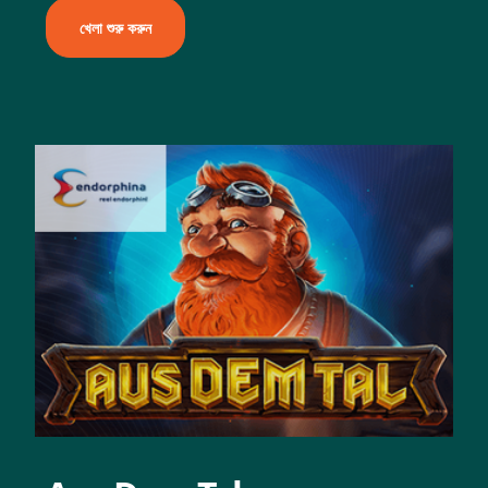
খেলা শুরু করুন