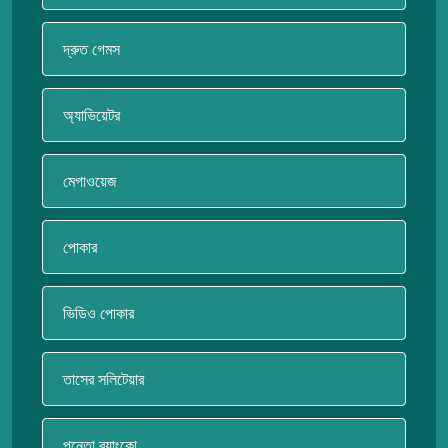
দ্রুত গেমস
অ্যাভিয়েটর
মেগাওয়েজ
পোকার
ভিডিও পোকার
তাসের সলিটেয়ার
পুন্তো ব্যাংকো